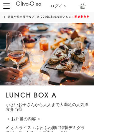
Oliva-Olea
ログイン
▸ 雑貨や焼き菓子など10,000以上のお買いもので
配送料無料
LUNCH BOX A
小さいお子さんから大人まで大満足の
人気洋
食弁当◎
＜ お弁当の内容 ＞
✔ オムライス：ふわふわ卵に特製デミグラ