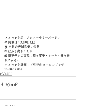
📍 
イベント名：アニバーサリーパーティ
📆 
開催日：3月8日(土)
🏠 
当日の店舗営業：
営業 
⚖ 
はかり売り：
あり
🛍 
販売予定の商品：焼き菓子・ケーキ・量り売
りクッキー
📌 
イベント詳細：
（別府市 ビーコンプラザ 
10:00-17:00）
EVENT