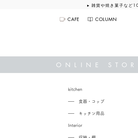
▸ 雑貨や焼き菓子など1
CAFE
COLUMN
ONLINE STOR
kitchen
── 食器・コップ
── キッチン用品
Interior
── 収納・棚