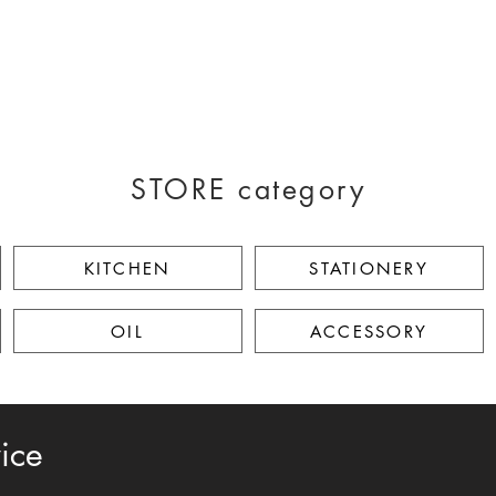
STORE category
KITCHEN
STATIONERY
OIL
ACCESSORY
ice