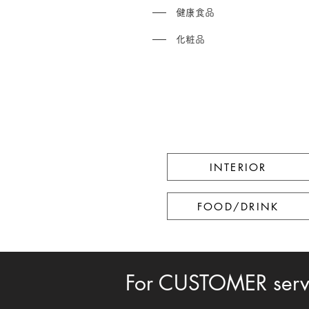
── 健康食品
── 化粧品
INTERIOR
FOOD/DRINK
For CUSTOMER serv