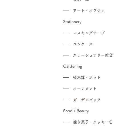
── アート・オブジェ
Stationery
── マスキングテープ
── ペンケース
── ステーショナリー雑貨
Gardening
── 植木鉢・ポット
── オーナメント
── ガーデンピック
Food / Beauty
── 焼き菓子・クッキー缶