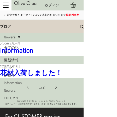
Oliva-Olea
ログイン
▸ 雑貨や焼き菓子など10,000以上のお買いもので
配送料無料
ブログ
flowers
2022年1月26日
全ての記
Information
事
更新情報
2022年1月19日
items
花材入荷しました！
EVENT
information
1
/
2
flowers
COLUMN
Copyright © 2024 oliva-olea All Rights Reserved.
当ホームページに掲載されている画像・文章・図表などの無断転載を禁じます。
For CUSTOMER service