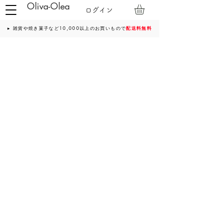
Oliva-Olea
ログイン
▸ 雑貨や焼き菓子など10,000以上のお買いもので
配送料無料