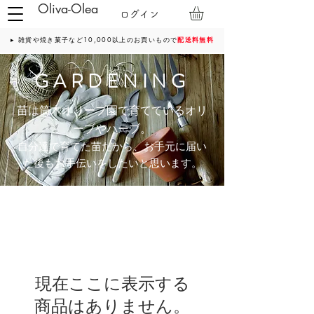
Oliva-Olea
ログイン
▸ 雑貨や焼き菓子など10,000以上のお買いもので
配送料無料
GARDENING
苗は筒木オリーブ園で育てているオリ
ーブやハーブ。
自分達で育てた苗だから、お手元に届い
た後もお手伝いをしたいと思います。
現在ここに表示する
商品はありません。